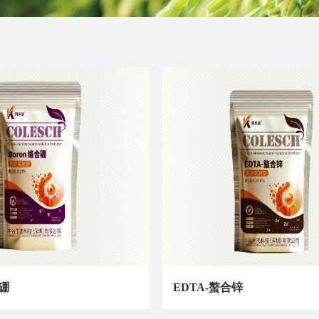
合硼
EDTA-螯合锌