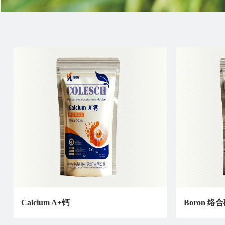
Calcium A+钙
Boron 络