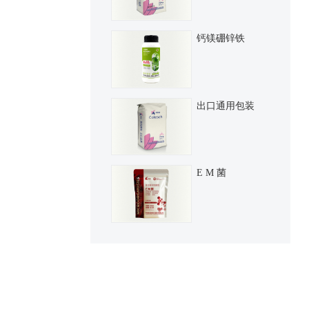
定型
钙镁硼锌铁
出口通用包装
E M 菌