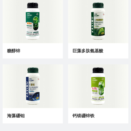
糖醇锌
巨藻多肽氨基酸
海藻硼钼
钙镁硼锌铁