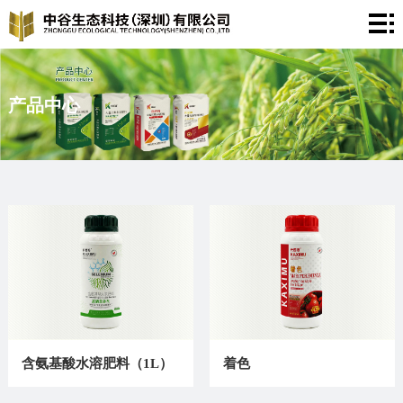
首
页
关
于
产品中心
产
我
品
新
们
中
闻
服
心
资
务
联
讯
支
系
持
我
们
含氨基酸水溶肥料（1L）
着色