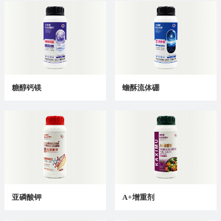
糖醇钙镁
蟾酥流体硼
亚磷酸钾
A+增重剂