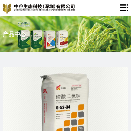
首
页
关
于
产品中心
产
我
品
新
们
中
闻
服
心
资
务
联
讯
支
系
持
我
们