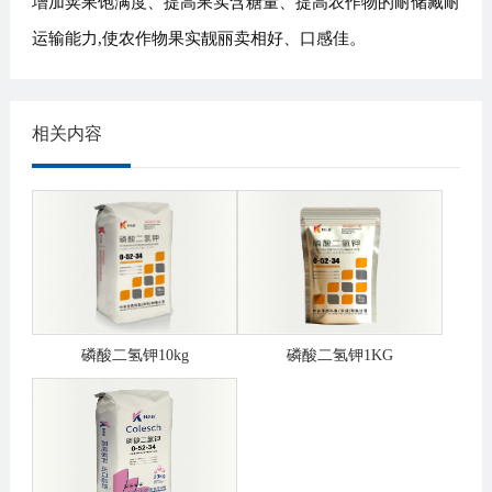
增加荚果饱满度、提高果实含糖量、提高农作物的耐储藏耐
运输能力,使农作物果实靓丽卖相好、口感佳
。
相关内容
磷酸二氢钾10kg
磷酸二氢钾1KG