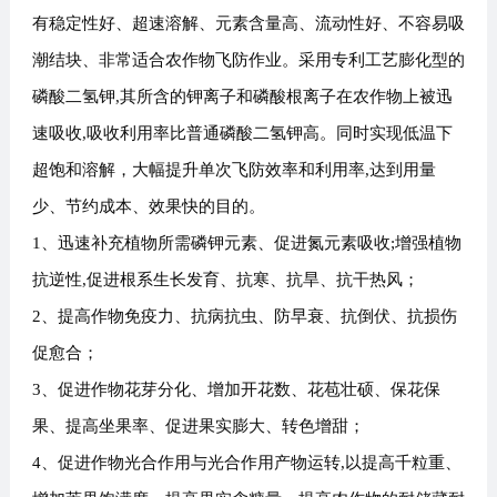
有稳定性好、超速溶解、元素含量高、流动性好、不容易吸
潮结块、非常适合农作物飞防作业。
采用
专利工艺膨化型的
磷酸二氢钾
,其所含的钾离子和磷酸根离子在农作物上被迅
速吸收,吸收利用率比普通磷酸二氢钾高。同时实现低温下
超饱和溶解
，
大幅提升单次飞防效率和利用率
,达到用量
少、节约成本、效果快的目的。
1、
迅速补充植物所需磷钾元素、促进氮元素吸收
;增强植物
抗逆性,促进根系生长发育、抗寒、抗旱、抗干热风
；
2、
提高作物免疫力、抗病抗虫、防早衰、抗倒伏、抗损伤
促愈合
；
3、
促进作物花芽分化、增加开花数、花苞壮硕、保花保
果、提高坐果率、促进果实膨大、转色增甜
；
4、
促进作物光合作用与光合作用产物运转
,以提高千粒重、